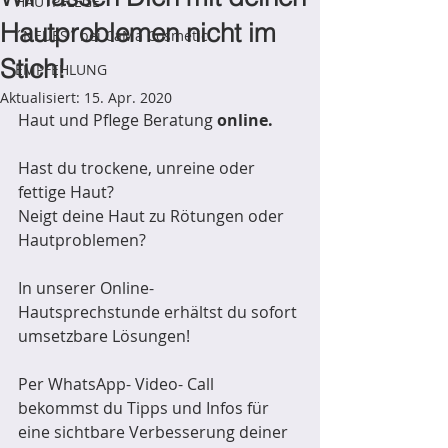
HAUTPFLEGE
Hautproblemen nicht im
´NEUES´ bei CaMa Cosmetic
Stich!
EMPFEHLUNG
Aktualisiert:
15. Apr. 2020
Haut und Pflege Beratung 
online.
Hast du trockene, unreine oder 
fettige Haut?
Neigt deine Haut zu Rötungen oder 
Hautproblemen?
In unserer Online- 
Hautsprechstunde erhältst du sofort 
umsetzbare Lösungen!
Per WhatsApp- Video- Call 
bekommst du Tipps und Infos für 
eine sichtbare Verbesserung deiner 