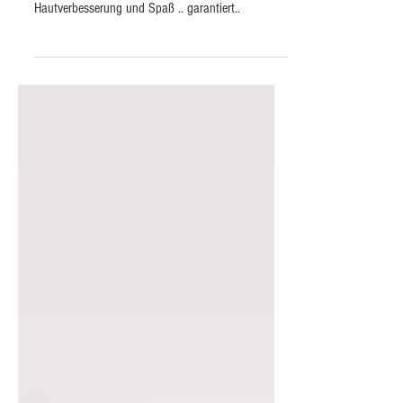
Online Beauty Event - Mädels Abend ganz anders.
Hautverbesserung und Spaß .. garantiert..