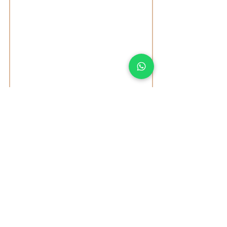
Geschäftsinhaberin
Hautärztlich geprüfte -
Fachkosmetikerin
spezialisiert auf:
Hautverbesserung (Problemhaut,
Pre & Anti Aging)
Therpiebegleitende
Behandlungen
Hautpflege
Microblading
Magdalena Bujak
Kontakt