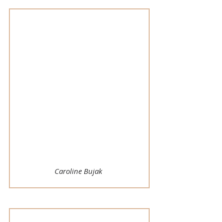
Fachkosmetikerin
Permanent Make up Artist
spezialisiert auf:
Hautverbesserung
Hautpflege
Wimpernverlängerung/
Verdichtung
Make-up
Wellness - und Sport Massagen
Caroline Bujak