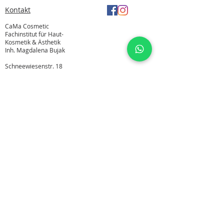
Kontakt
CaMa Cosmetic
Fachinstitut für Haut-
Kosmetik & Ästhetik
Inh. Magdalena Bujak
Schneewiesenstr. 18
55765 Birkenfeld
Tel.
06782 8788205
Mobil:
015753706030
(WhatsApp)
E-Mail:
info@camacosmetic.de
Öffnungszeiten