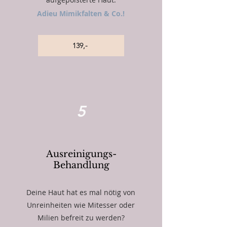
Adieu Mimikfalten & Co.!
139,-
5
Ausreinigungs-
Behandlung
Deine Haut hat es mal nötig von
Unreinheiten wie Mitesser oder
Milien befreit zu werden?