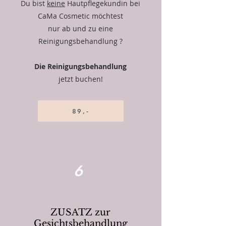
Du bist
keine
Hautpflegekundin bei
CaMa Cosmetic möchtest
nur ab und zu eine
Reinigungsbehandlung ?
Die Reinigungsbehandlung
jetzt buchen!
89,-
6
ZUSATZ zur
Gesichtsbehandlung