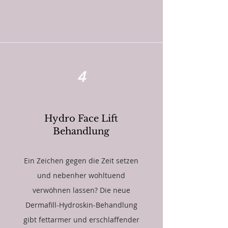
als Gutschein.
4
Hydro Face Lift
Behandlung
Ein Zeichen gegen die Zeit setzen
und nebenher wohltuend
verwöhnen lassen? Die neue
Dermafill-Hydroskin-Behandlung
gibt fettarmer und erschlaffender