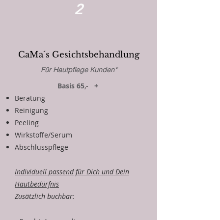
2
CaMa´s Gesichtsbehandlung
Für Hautpflege Kunden*
Basis 65
,-
+
Beratung
Reinigung
Peeling
Wirkstoffe/Serum
Abschlusspflege
Individuell passend für Dich
und Dein
Hautbedürfnis
Zusätzlich buchbar: