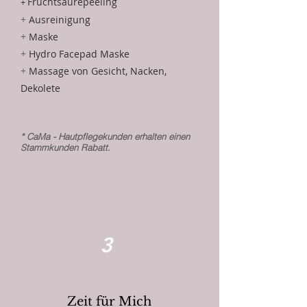
Fruchtsäurepeeling
+
+
Ausreinigung
+
Maske
+
Hydro Facepad Maske
+
Massage von Gesicht, Nacken,
Dekolete
* CaMa - Hautpflegekunden erhalten einen
Stammkunden Rabatt.
3
Zeit für Mich